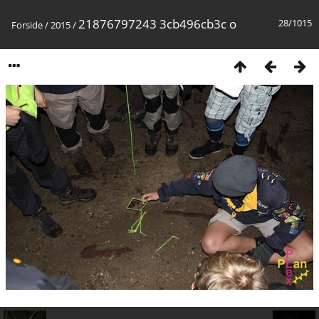
21876797243 3cb496cb3c o
28/1015
Forside
/
2015
/